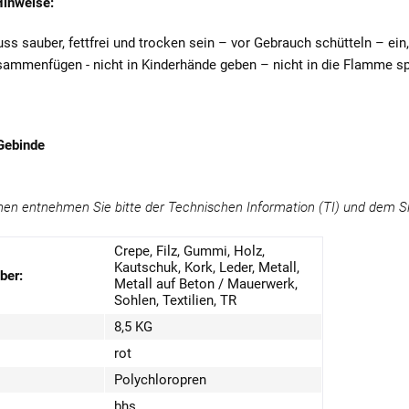
Hinweise:
s sauber, fettfrei und trocken sein – vor Gebrauch schütteln – ein,-
sammenfügen - nicht in Kinderhände geben – nicht in die Flamme s
 Gebinde
nen entnehmen Sie bitte der Technischen Information (TI) und dem Si
Crepe, Filz, Gummi, Holz,
Kautschuk, Kork, Leder, Metall,
ber:
Metall auf Beton / Mauerwerk,
Sohlen, Textilien, TR
8,5 KG
rot
Polychloropren
bhs