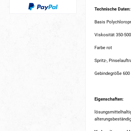
Technische Daten:
Basis Polychlorop
Viskosität 350-50
Farbe rot
Spritz-, Pinselauft
Gebindegröße 600 g
Eigenschaften:
lösungsmittelhaltig
alterungsbeständi