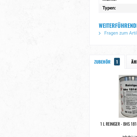
Typen:
WEITERFÜHRENDE 
Fragen zum Arti
ZUBEHÖR
1
ÄH
1 L REINIGER - BHS 18
Inhalt
1 Lit