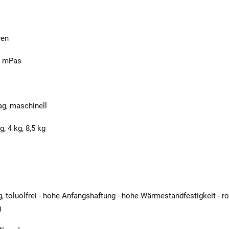
ren
0 mPas
rag, maschinell
, 4 kg, 8,5 kg
, toluolfrei - hohe Anfangshaftung - hohe Wärmestandfestigkeit - rot
g