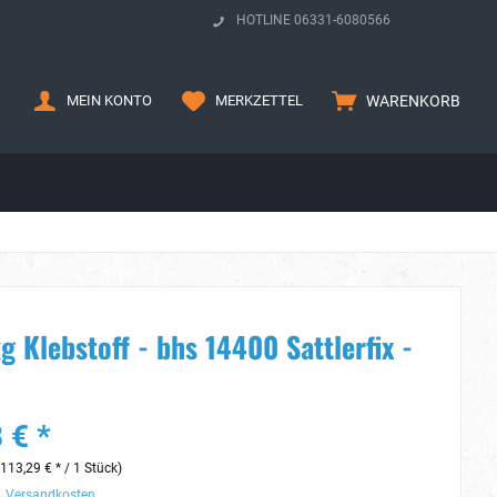
HOTLINE 06331-6080566
MEIN KONTO
MERKZETTEL
WARENKORB
g Klebstoff - bhs 14400 Sattlerfix -
 € *
113,29 € * / 1 Stück)
. Versandkosten