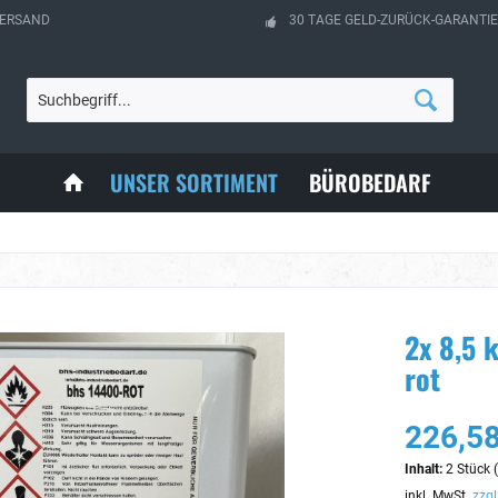
VERSAND
30 TAGE GELD-ZURÜCK-GARANTIE
UNSER SORTIMENT
BÜROBEDARF
2x 8,5 k
rot
226,58
Inhalt:
2 Stück (
inkl. MwSt.
zzgl