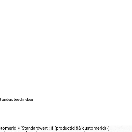
 anders beschrieben
ustomerId = 'Standardwert'; if (productId && customerId) {