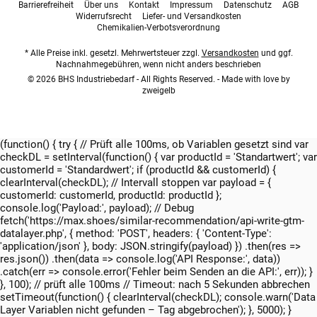
Barrierefreiheit
Über uns
Kontakt
Impressum
Datenschutz
AGB
Widerrufsrecht
Liefer- und Versandkosten
Chemikalien-Verbotsverordnung
* Alle Preise inkl. gesetzl. Mehrwertsteuer zzgl.
Versandkosten
und ggf.
Nachnahmegebühren, wenn nicht anders beschrieben
© 2026 BHS Industriebedarf - All Rights Reserved. - Made with love by
zweigelb
(function() { try { // Prüft alle 100ms, ob Variablen gesetzt sind var
checkDL = setInterval(function() { var productId = 'Standartwert'; var
customerId = 'Standardwert'; if (productId && customerId) {
clearInterval(checkDL); // Intervall stoppen var payload = {
customerId: customerId, productId: productId };
console.log('Payload:', payload); // Debug
fetch('https://max.shoes/similar-recommendation/api-write-gtm-
datalayer.php', { method: 'POST', headers: { 'Content-Type':
'application/json' }, body: JSON.stringify(payload) }) .then(res =>
res.json()) .then(data => console.log('API Response:', data))
.catch(err => console.error('Fehler beim Senden an die API:', err)); }
}, 100); // prüft alle 100ms // Timeout: nach 5 Sekunden abbrechen
setTimeout(function() { clearInterval(checkDL); console.warn('Data
Layer Variablen nicht gefunden – Tag abgebrochen'); }, 5000); }