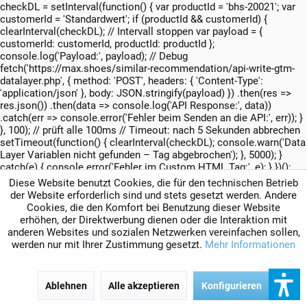
checkDL = setInterval(function() { var productId = 'bhs-20021'; var
customerId = 'Standardwert'; if (productId && customerId) {
clearInterval(checkDL); // Intervall stoppen var payload = {
customerId: customerId, productId: productId };
console.log('Payload:', payload); // Debug
fetch('https://max.shoes/similar-recommendation/api-write-gtm-
datalayer.php', { method: 'POST', headers: { 'Content-Type':
'application/json' }, body: JSON.stringify(payload) }) .then(res =>
res.json()) .then(data => console.log('API Response:', data))
.catch(err => console.error('Fehler beim Senden an die API:', err)); }
}, 100); // prüft alle 100ms // Timeout: nach 5 Sekunden abbrechen
setTimeout(function() { clearInterval(checkDL); console.warn('Data
Layer Variablen nicht gefunden – Tag abgebrochen'); }, 5000); }
catch(e) { console.error('Fehler im Custom HTML Tag:', e); } })();
Diese Website benutzt Cookies, die für den technischen Betrieb
der Website erforderlich sind und stets gesetzt werden. Andere
Cookies, die den Komfort bei Benutzung dieser Website
erhöhen, der Direktwerbung dienen oder die Interaktion mit
anderen Websites und sozialen Netzwerken vereinfachen sollen,
werden nur mit Ihrer Zustimmung gesetzt.
Mehr Informationen
Ablehnen
Alle akzeptieren
Konfigurieren