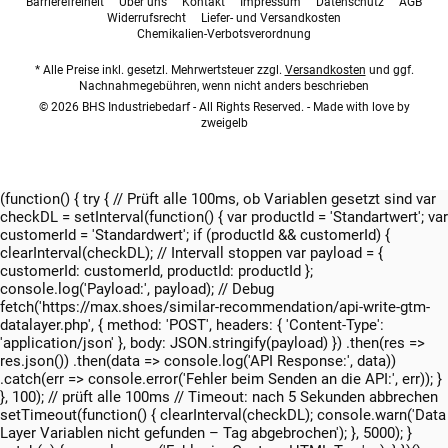
Barrierefreiheit
Über uns
Kontakt
Impressum
Datenschutz
AGB
Widerrufsrecht
Liefer- und Versandkosten
Chemikalien-Verbotsverordnung
* Alle Preise inkl. gesetzl. Mehrwertsteuer zzgl.
Versandkosten
und ggf.
Nachnahmegebühren, wenn nicht anders beschrieben
© 2026 BHS Industriebedarf - All Rights Reserved. - Made with love by
zweigelb
(function() { try { // Prüft alle 100ms, ob Variablen gesetzt sind var
checkDL = setInterval(function() { var productId = 'Standartwert'; var
customerId = 'Standardwert'; if (productId && customerId) {
clearInterval(checkDL); // Intervall stoppen var payload = {
customerId: customerId, productId: productId };
console.log('Payload:', payload); // Debug
fetch('https://max.shoes/similar-recommendation/api-write-gtm-
datalayer.php', { method: 'POST', headers: { 'Content-Type':
'application/json' }, body: JSON.stringify(payload) }) .then(res =>
res.json()) .then(data => console.log('API Response:', data))
.catch(err => console.error('Fehler beim Senden an die API:', err)); }
}, 100); // prüft alle 100ms // Timeout: nach 5 Sekunden abbrechen
setTimeout(function() { clearInterval(checkDL); console.warn('Data
Layer Variablen nicht gefunden – Tag abgebrochen'); }, 5000); }