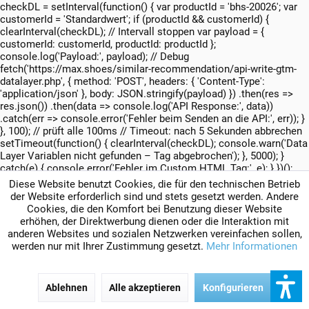
checkDL = setInterval(function() { var productId = 'bhs-20026'; var
customerId = 'Standardwert'; if (productId && customerId) {
clearInterval(checkDL); // Intervall stoppen var payload = {
customerId: customerId, productId: productId };
console.log('Payload:', payload); // Debug
fetch('https://max.shoes/similar-recommendation/api-write-gtm-
datalayer.php', { method: 'POST', headers: { 'Content-Type':
'application/json' }, body: JSON.stringify(payload) }) .then(res =>
res.json()) .then(data => console.log('API Response:', data))
.catch(err => console.error('Fehler beim Senden an die API:', err)); }
}, 100); // prüft alle 100ms // Timeout: nach 5 Sekunden abbrechen
setTimeout(function() { clearInterval(checkDL); console.warn('Data
Layer Variablen nicht gefunden – Tag abgebrochen'); }, 5000); }
catch(e) { console.error('Fehler im Custom HTML Tag:', e); } })();
Diese Website benutzt Cookies, die für den technischen Betrieb
der Website erforderlich sind und stets gesetzt werden. Andere
Cookies, die den Komfort bei Benutzung dieser Website
erhöhen, der Direktwerbung dienen oder die Interaktion mit
anderen Websites und sozialen Netzwerken vereinfachen sollen,
werden nur mit Ihrer Zustimmung gesetzt.
Mehr Informationen
Ablehnen
Alle akzeptieren
Konfigurieren