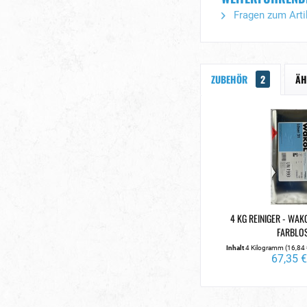
Fragen zum Arti
ZUBEHÖR
2
ÄH
4 KG REINIGER - WAK
FARBLO
Inhalt
4 Kilogramm
(16,84 
67,35 €