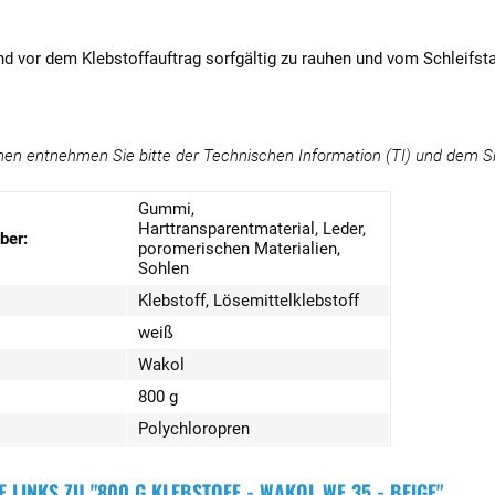
.
ind vor dem Klebstoffauftrag sorfgältig zu rauhen und vom Schleifsta
nen entnehmen Sie bitte der Technischen Information (TI) und dem Si
Gummi,
Harttransparentmaterial, Leder,
ber:
poromerischen Materialien,
Sohlen
Klebstoff, Lösemittelklebstoff
weiß
Wakol
800 g
Polychloropren
 LINKS ZU "800 G KLEBSTOFF - WAKOL WF 35 - BEIGE"