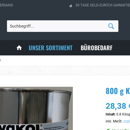
VERSAND
30 TAGE GELD-ZURÜCK-GARANTIE
UNSER SORTIMENT
BÜROBEDARF
r
800 g K
28,38 
Inhalt:
0.8 Kilo
inkl. MwSt.
zzgl