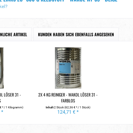
kel?
NLICHE ARTIKEL
KUNDEN HABEN SICH EBENFALLS ANGESEHEN
OL LÖSER 31 -
2X 4 KG REINIGER - WAKOL LÖSER 31 -
S
FARBLOS
€ * / 1 Kilogramm)
Inhalt
2 Stück
(62,36 € * / 1 Stück)
 *
124,71 € *