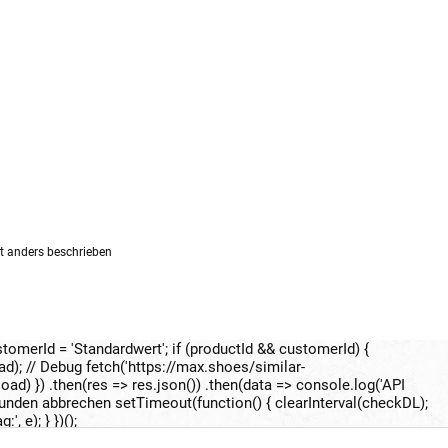
 anders beschrieben
ustomerId = 'Standardwert'; if (productId && customerId) {
ad); // Debug fetch('https://max.shoes/similar-
oad) }) .then(res => res.json()) .then(data => console.log('API
Sekunden abbrechen setTimeout(function() { clearInterval(checkDL);
 e); } })();