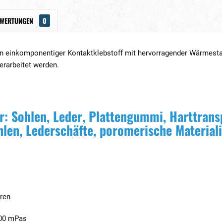
EWERTUNGEN
0
n einkomponentiger Kontaktklebstoff mit hervorragender Wärmestan
verarbeitet werden.
ür: Sohlen, Leder, Plattengummi, Harttran
len, Lederschäfte, poromerische Material
pren
000 mPas