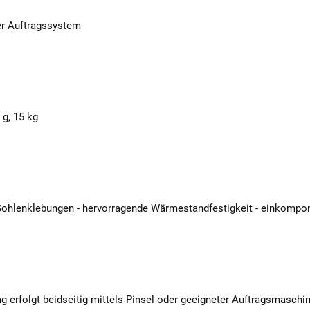
er Auftragssystem
g, 15 kg
 Sohlenklebungen - hervorragende Wärmestandfestigkeit - einkompo
ag erfolgt beidseitig mittels Pinsel oder geeigneter Auftragsmasc