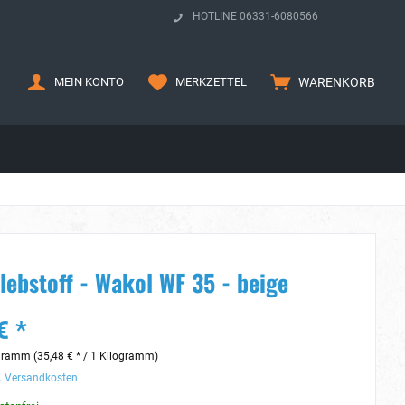
HOTLINE 06331-6080566
MEIN KONTO
MERKZETTEL
WARENKORB
lebstoff - Wakol WF 35 - beige
€ *
gramm (35,48 € * / 1 Kilogramm)
. Versandkosten