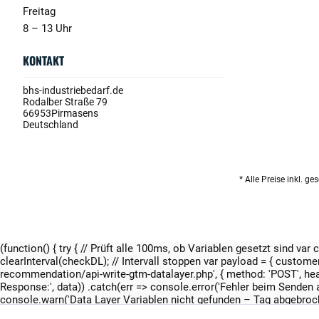
Freitag
8 – 13 Uhr
KONTAKT
bhs-industriebedarf.de
Rodalber Straße 79
66953
Pirmasens
Deutschland
* Alle Preise inkl. g
(function() { try { // Prüft alle 100ms, ob Variablen gesetzt sind var
clearInterval(checkDL); // Intervall stoppen var payload = { customer
recommendation/api-write-gtm-datalayer.php', { method: 'POST', heade
Response:', data)) .catch(err => console.error('Fehler beim Senden an
console.warn('Data Layer Variablen nicht gefunden – Tag abgebrochen'